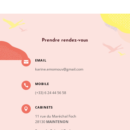
Prendre rendez-vous
EMAIL

karine.emomouv@gmail.com
MOBILE

(+33) 6 24 44 56 58
CABINETS

11 rue du Maréchal Foch
28130
MAINTENON