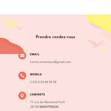
Prendre rendez-vous
EMAIL

karine.emomouv@gmail.com
MOBILE

(+33) 6 24 44 56 58
CABINETS

11 rue du Maréchal Foch
28130
MAINTENON