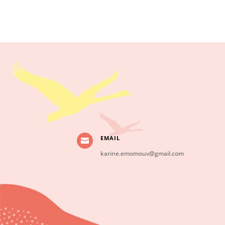
EMAIL

karine.emomouv@gmail.com